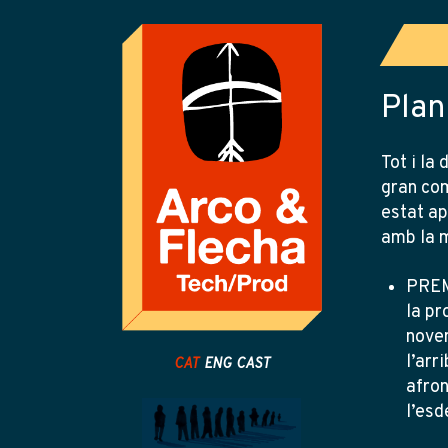
Skip
Skip
Skip
to
to
to
primary
main
primary
navigation
content
sidebar
Plan
Tot i la
gran com
estat ap
amb la m
PREM
la pr
novem
l’arr
CAT
ENG
CAST
afron
l’esd