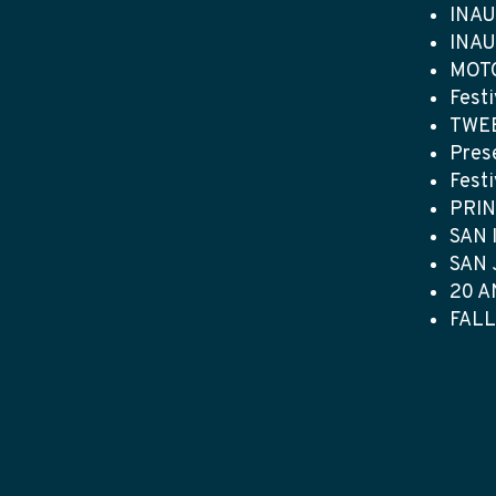
INAU
INAU
MOTO
Fest
TWEE
Pres
Fest
PRIN
SAN 
SAN 
20 A
FALL
Carrer de Can Barata, 23 – Sant Cugat del Vallès – 08