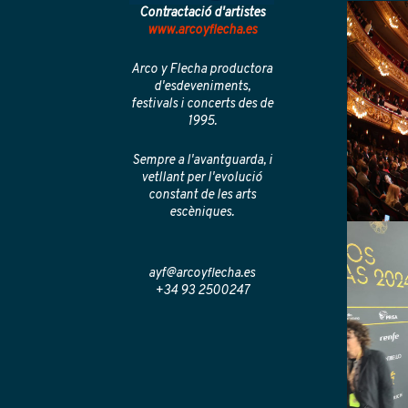
Contractació d'artistes
www.arcoyflecha.es
Arco y Flecha productora
d'esdeveniments,
festivals i concerts des de
1995.
Sempre a l'avantguarda, i
vetllant per l'evolució
constant de les arts
escèniques.
ayf@arcoyflecha.es
+34 93 2500247