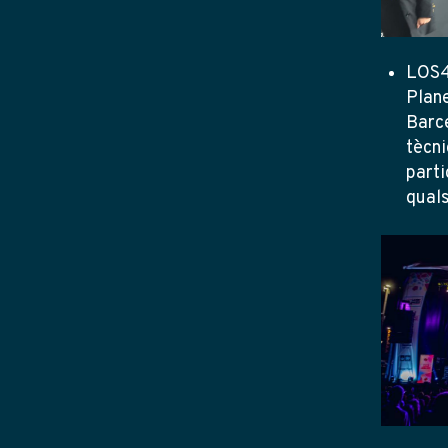
LOS4
Plane
Barc
tècni
parti
quals