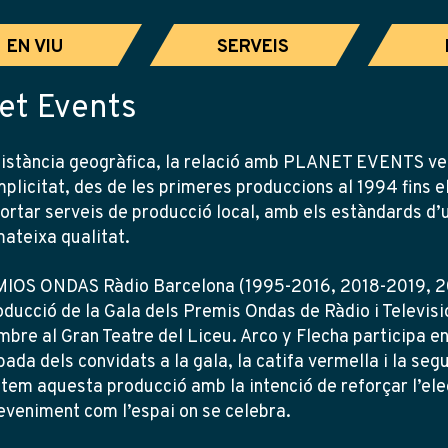
EN VIU
SERVEIS
et Events
 distància geogràfica, la relació amb PLANET EVENTS ve 
plicitat, des de les primeres produccions al 1994 fins e
ortar serveis de producció local, amb els estàndards d’
ateixa qualitat.
IOS ONDAS Ràdio Barcelona (1995-2016, 2018-2019, 20
oducció de la Gala dels Premis Ondas de Ràdio i Televisi
bre al Gran Teatre del Liceu. Arco y Flecha participa en
ibada dels convidats a la gala, la catifa vermella i la se
tem aquesta producció amb la intenció de reforçar l’eleg
eveniment com l’espai on se celebra.