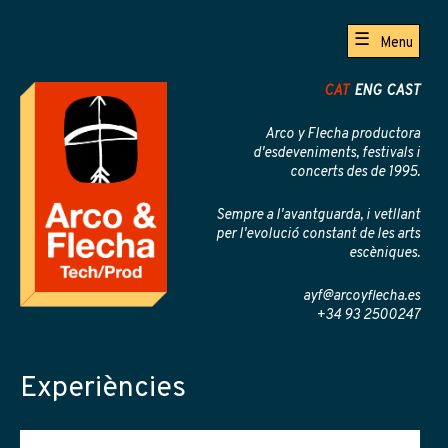
Menu
CAT
ENG
CAST
Arco y Flecha productora
d'esdeveniments, festivals i
concerts des de 1995.
Sempre a l'avantguarda, i vetllant
per l'evolució constant de les arts
escèniques.
ayf@arcoyflecha.es
+34 93 2500247
Experiències